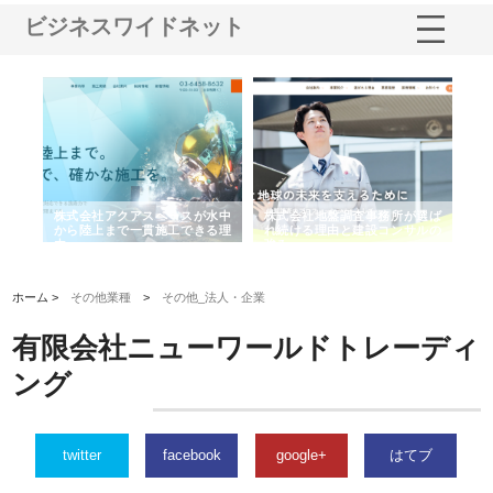
ビジネスワイドネット
シー
株式会社アクアスペースが水中
株式会社地盤調査事務所が選ば
株
ム導
から陸上まで一貫施工できる理
れ続ける理由と建設コンサルの
ス
由
強み
ホーム >
その他業種
>
その他_法人・企業
有限会社ニューワールドトレーディ
ング
twitter
facebook
google+
はてブ