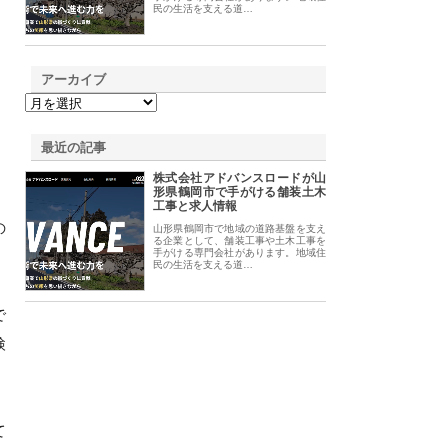
民の生活を支える道…
アーカイブ
最近の記事
株式会社アドバンスロードが山
形県鶴岡市で手がける舗装土木
工事と求人情報
の
山形県鶴岡市で地域の道路基盤を支え
る企業として、舗装工事や土木工事を
手がける専門会社があります。地域住
民の生活を支える道…
で
検
て