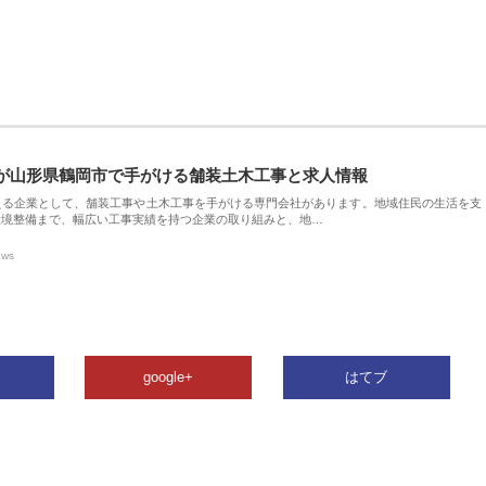
が山形県鶴岡市で手がける舗装土木工事と求人情報
える企業として、舗装工事や土木工事を手がける専門会社があります。地域住民の生活を支
環境整備まで、幅広い工事実績を持つ企業の取り組みと、地…
ews
google+
はてブ