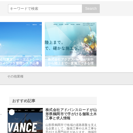
会社東京シー・エム・シー
株式会社アクアスペースが水中
株式会社地盤調査事
ISインフラ管理システム導
から陸上まで一貫施工できる理
れ続ける理由と建設
リット
由
強み
その他業種
おすすめ記事
株式会社アドバンスロードが山
1
形県鶴岡市で手がける舗装土木
工事と求人情報
山形県鶴岡市で地域の道路基盤を支え
る企業として、舗装工事や土木工事を
手がける専門会社があります。地域住