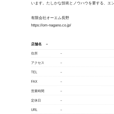
います。たしかな技術とノウハウを要する、エ
有限会社オーエム長野
https://om-nagano.co.jp/
店舗名
－
住所
－
アクセス
－
TEL
－
FAX
－
営業時間
－
定休日
－
URL
－