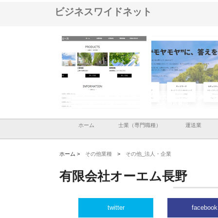
ビジネスワイドネット
ナツハラが建設と鋲螺
株式会社メタルエースの企業サ
株式会社ＣＳＡの事業内
暮らしを支える理由
イトが提供する充実した情報内
みを徹底解説
容とは
ホーム
士業（専門職種）
運送業
ホーム >
その他業種
>
その他_法人・企業
有限会社オーエム長野
twitter
facebook