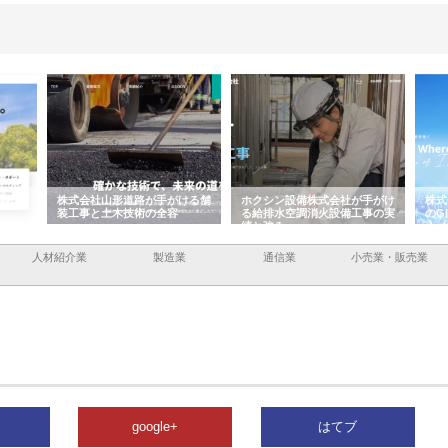
容と強
株式会社山形道路が手がける舗
ホクシン設備株式会社が手がけ
株式
装工事と土木技術の全容
る給排水空調消火設備工事の実
のG
績と強み
入メ
人材紹介業
製造業
通信業
小売業・販売業
google+
はてブ