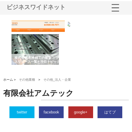
ビジネスワイドネット
選ば
株式会社名神精工の最新ニュー
有限会社エム・ビルドが南多摩
有
ルの
スリリース一覧と注目トピック
で選ばれる道路舗装と土木工事
ネ
の実力
ホーム >
その他業種
>
その他_法人・企業
有限会社アムテック
twitter
facebook
google+
はてブ