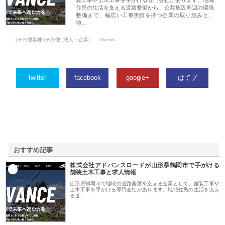
住民の生活を支える道路整備から、公共施設周辺の環境
整備まで、幅広い工事実績を持つ企業の取り組みと、
地…
[その他業種][その他_法人・企業]
0views
twitter
facebook
google+
はてブ
おすすめ記事
株式会社アドバンスロードが山形県鶴岡市で手がける
1
舗装土木工事と求人情報
山形県鶴岡市で地域の道路基盤を支える企業として、舗装工事や
土木工事を手がける専門会社があります。地域住民の生活を支え
る道…