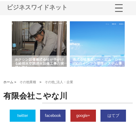
ビジネスワイドネット
る舗
ホクシン設備株式会社が手がけ
株式会社東京シー・エム・シー
株
る給排水空調消火設備工事の実
のGISインフラ管理システム導
か
績と強み
入メリット
由
ホーム >
その他業種
>
その他_法人・企業
有限会社こやな川
twitter
facebook
google+
はてブ