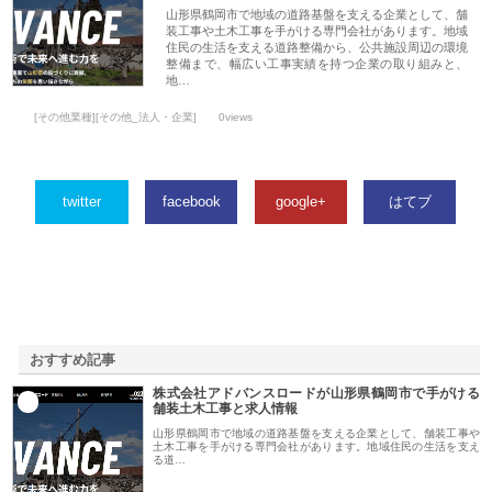
山形県鶴岡市で地域の道路基盤を支える企業として、舗
装工事や土木工事を手がける専門会社があります。地域
住民の生活を支える道路整備から、公共施設周辺の環境
整備まで、幅広い工事実績を持つ企業の取り組みと、
地…
[その他業種][その他_法人・企業]
0views
twitter
facebook
google+
はてブ
おすすめ記事
株式会社アドバンスロードが山形県鶴岡市で手がける
1
舗装土木工事と求人情報
山形県鶴岡市で地域の道路基盤を支える企業として、舗装工事や
土木工事を手がける専門会社があります。地域住民の生活を支え
る道…