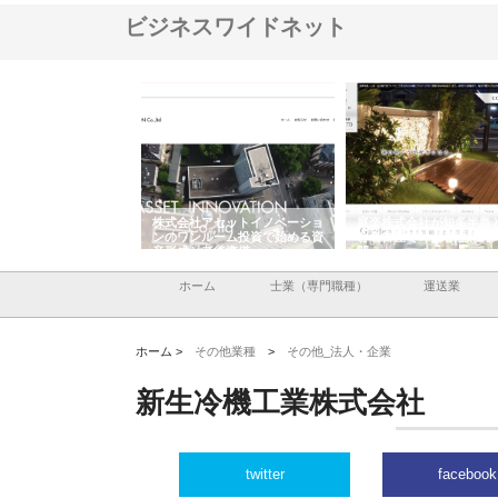
ビジネスワイドネット
ＯＮＯｃｏｍｐａｎｙ
株式会社アセットイノベーショ
庭楽株式会社が知多半島
ら広域配送を実現でき
ンのワンルーム投資で始める資
と名古屋で叶える理想の
産形成と老後準備
間
ホーム
士業（専門職種）
運送業
ホーム >
その他業種
>
その他_法人・企業
新生冷機工業株式会社
twitter
facebook