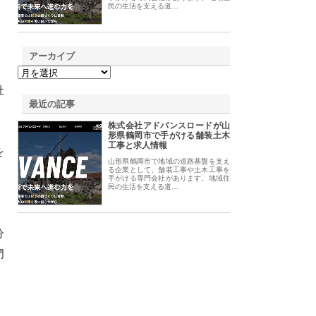
民の生活を支える道…
アーカイブ
社
最近の記事
株式会社アドバンスロードが山
形県鶴岡市で手がける舗装土木
工事と求人情報
を
山形県鶴岡市で地域の道路基盤を支え
る企業として、舗装工事や土木工事を
手がける専門会社があります。地域住
民の生活を支える道…
分
門