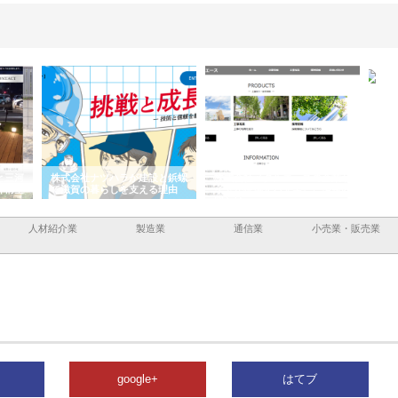
と三河
株式会社ナツハラが建設と鋲螺
株式会社メタルエースの企業サ
株式
外構空
で滋賀の暮らしを支える理由
イトが提供する充実した情報内
みを
容とは
人材紹介業
製造業
通信業
小売業・販売業
google+
はてブ