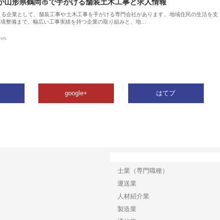
が山形県鶴岡市で手がける舗装土木工事と求人情報
える企業として、舗装工事や土木工事を手がける専門会社があります。地域住民の生活を支
環境整備まで、幅広い工事実績を持つ企業の取り組みと、地…
ews
google+
はてブ
カテゴリー
士業（専門職種）
運送業
人材紹介業
製造業