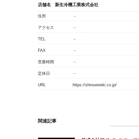
店舗名
新生冷機工業株式会社
住所
－
アクセス
－
TEL
－
FAX
－
営業時間
－
定休日
－
URL
https://shinseireiki.co.jp/
関連記事