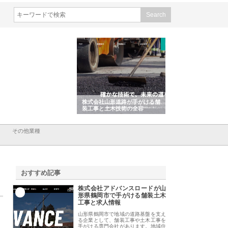
会社ＣＳＡの事業内容と強
株式会社山形道路が手がける舗
ホクシン設備株式会
徹底解説
装工事と土木技術の全容
る給排水空調消火設
績と強み
その他業種
おすすめ記事
株式会社アドバンスロードが山
1
形県鶴岡市で手がける舗装土木
工事と求人情報
山形県鶴岡市で地域の道路基盤を支え
る企業として、舗装工事や土木工事を
手がける専門会社があります。地域住