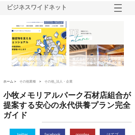
ビジネスワイドネット
ノー
株式会社耕文社が品川で実現す
株式会社ナカモトがホテルや店
株
の専
る販促物製作から配送までワン
舗の内装改修で選ばれ続ける理
れ
ストップ対応
由
強
ホーム >
その他業種
>
その他_法人・企業
小牧メモリアルパーク石材店組合が
提案する安心の永代供養プラン完全
ガイド
twitter
facebook
google+
はてブ