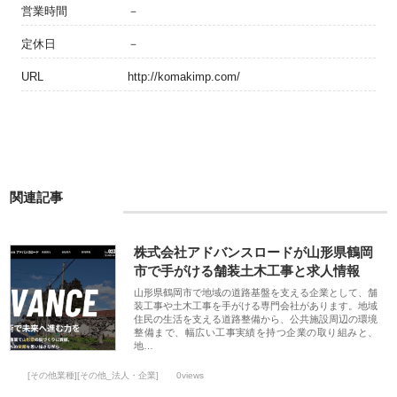
営業時間
－
定休日
－
URL
http://komakimp.com/
関連記事
株式会社アドバンスロードが山形県鶴岡
市で手がける舗装土木工事と求人情報
山形県鶴岡市で地域の道路基盤を支える企業として、舗
装工事や土木工事を手がける専門会社があります。地域
住民の生活を支える道路整備から、公共施設周辺の環境
整備まで、幅広い工事実績を持つ企業の取り組みと、
地…
[その他業種][その他_法人・企業]
0views