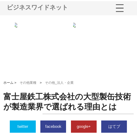
ビジネスワイドネット
社に
株式会社ハクシンが大阪で選ば
株式会社翔栄が草津市で担う建
株
制
れる公共工事の実績と強み
築基礎工事の現場力と信頼性
が
る
ホーム >
その他業種
>
その他_法人・企業
富士屋鉄工株式会社の大型製缶技術
が製造業界で選ばれる理由とは
twitter
facebook
google+
はてブ