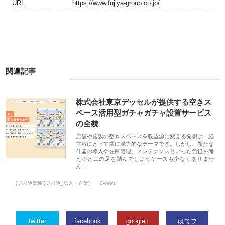
URL
https://www.fujiya-group.co.jp/
関連記事
株式会社東京デッセルが提供する空きス
ペース活用型ガチャガチャ設置サービス
の全貌
店舗や施設の空きスペースを収益源に変える発想は、経
営者にとって常に魅力的なテーマです。しかし、新たな
什器の導入や在庫管理、メンテナンスといった負担を考
えると二の足を踏んでしまうケースも少なくありませ
ん…
[その他業種][その他_法人・企業]
0views
twitter
facebook
google+
はてブ