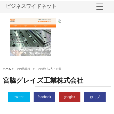
ビジネスワイドネット
選ば
株式会社名神精工の最新ニュー
有限会社エム・ビルドが南多摩
有
ルの
スリリース一覧と注目トピック
で選ばれる道路舗装と土木工事
ネ
の実力
ホーム >
その他業種
>
その他_法人・企業
宮脇グレイズ工業株式会社
twitter
facebook
google+
はてブ