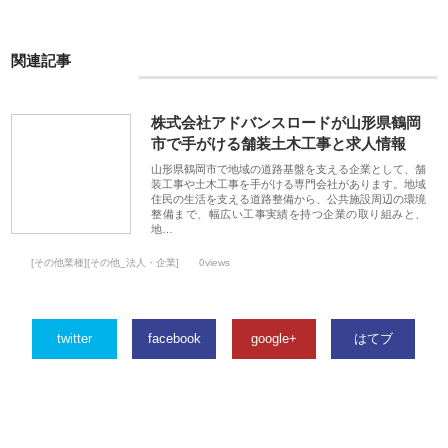
関連記事
株式会社アドバンスロードが山形県鶴岡
市で手がける舗装土木工事と求人情報
山形県鶴岡市で地域の道路基盤を支える企業として、舗
装工事や土木工事を手がける専門会社があります。地域
住民の生活を支える道路整備から、公共施設周辺の環境
整備まで、幅広い工事実績を持つ企業の取り組みと、
地…
[その他業種][その他_法人・企業]
0views
twitter
facebook
google+
はてブ