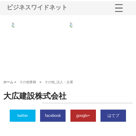
ビジネスワイドネット
る舗
ホクシン設備株式会社が手がけ
株式会社東京シー・エム・シー
株
る給排水空調消火設備工事の実
のGISインフラ管理システム導
か
績と強み
入メリット
由
ホーム >
その他業種
>
その他_法人・企業
大広建設株式会社
twitter
facebook
google+
はてブ