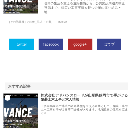
住民の生活を支える道路整備から、公共施設周辺の環境
整備まで、幅広い工事実績を持つ企業の取り組みと、
地…
[その他業種][その他_法人・企業]
0views
twitter
facebook
google+
はてブ
おすすめ記事
株式会社アドバンスロードが山形県鶴岡市で手がける
1
舗装土木工事と求人情報
山形県鶴岡市で地域の道路基盤を支える企業として、舗装工事や
土木工事を手がける専門会社があります。地域住民の生活を支え
る道…