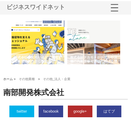
ビジネスワイドネット
ノー
株式会社耕文社が品川で実現す
株式会社ナカモトがホテルや店
株
の専
る販促物製作から配送までワン
舗の内装改修で選ばれ続ける理
れ
ストップ対応
由
強
ホーム >
その他業種
>
その他_法人・企業
南部開発株式会社
twitter
facebook
google+
はてブ