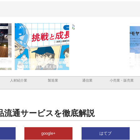
と三河
株式会社ナツハラが建設と鋲螺
株式会社メタルエースの企業サ
株式
外構空
で滋賀の暮らしを支える理由
イトが提供する充実した情報内
みを
容とは
人材紹介業
製造業
通信業
小売業・販売業
品流通サービスを徹底解説
google+
はてブ