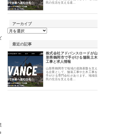
民の生活を支える道…
アーカイブ
、
ズ
最近の記事
株式会社アドバンスロードが山
形県鶴岡市で手がける舗装土木
工事と求人情報
山形県鶴岡市で地域の道路基盤を支え
る企業として、舗装工事や土木工事を
手がける専門会社があります。地域住
民の生活を支える道…
業
界