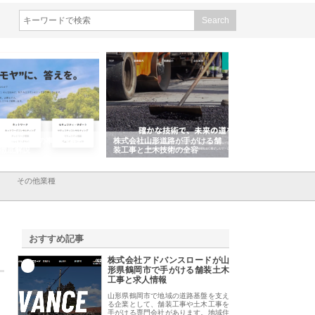
会社ＣＳＡの事業内容と強
株式会社山形道路が手がける舗
ホクシン設備株式会
徹底解説
装工事と土木技術の全容
る給排水空調消火設
績と強み
その他業種
おすすめ記事
株式会社アドバンスロードが山
1
形県鶴岡市で手がける舗装土木
工事と求人情報
山形県鶴岡市で地域の道路基盤を支え
る企業として、舗装工事や土木工事を
手がける専門会社があります。地域住