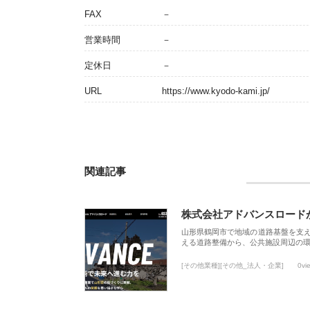
FAX
－
営業時間
－
定休日
－
URL
https://www.kyodo-kami.jp/
関連記事
株式会社アドバンスロード
山形県鶴岡市で地域の道路基盤を支
える道路整備から、公共施設周辺の
[その他業種][その他_法人・企業]
0vi