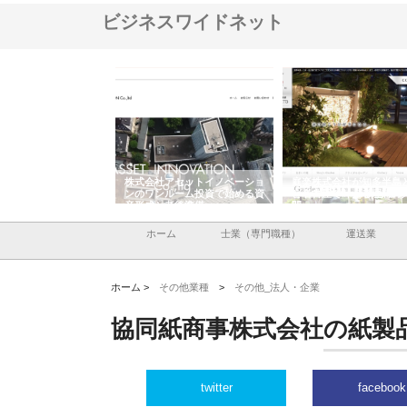
ビジネスワイドネット
ＯＮＯｃｏｍｐａｎｙ
株式会社アセットイノベーショ
庭楽株式会社が知多半島
ら広域配送を実現でき
ンのワンルーム投資で始める資
と名古屋で叶える理想の
産形成と老後準備
間
ホーム
士業（専門職種）
運送業
ホーム >
その他業種
>
その他_法人・企業
協同紙商事株式会社の紙製
twitter
facebook