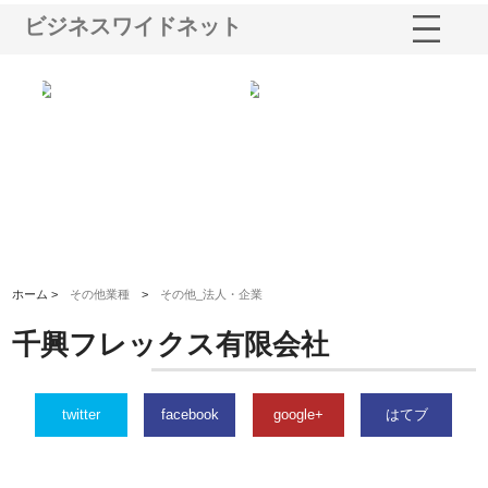
ビジネスワイドネット
シー
株式会社アクアスペースが水中
株式会社地盤調査事務所が選ば
株
ム導
から陸上まで一貫施工できる理
れ続ける理由と建設コンサルの
ス
由
強み
ホーム >
その他業種
>
その他_法人・企業
千興フレックス有限会社
twitter
facebook
google+
はてブ