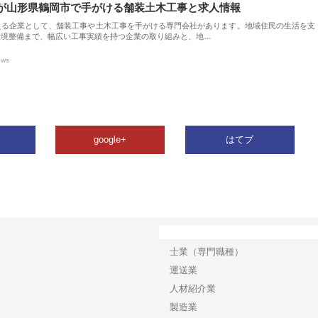
が山形県鶴岡市で手がける舗装土木工事と求人情報
える企業として、舗装工事や土木工事を手がける専門会社があります。地域住民の生活を支
環境整備まで、幅広い工事実績を持つ企業の取り組みと、地…
ews
google+
はてブ
カテゴリー
士業（専門職種）
運送業
人材紹介業
製造業