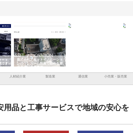
ｙ
株式会社アセットイノベーショ
庭楽株式会社が知多半島と三河
株式会
き
ンのワンルーム投資で始める資
と名古屋で叶える理想の外構空
で滋賀
産形成と老後準備
間
人材紹介業
製造業
通信業
小売業・販売業
安用品と工事サービスで地域の安心を