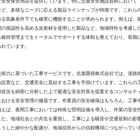
な安全保安用品を提供しています。特に交通安全施設資材において
など、多様なニーズに応える製品ラインナップが特徴です。これら
ゆる気象条件下でも確実に機能することが求められます。例えば、
間の視認性を高める反射材を使用した製品など、地域特性を考慮し
ら維持管理までをトータルでサポートする体制も整えており、長期
われています。
技術力に基づいた工事サービスです。北進開発株式会社では、道路
の設置など、交通安全に直結する工事を手掛けています。これらの
通状況を綿密に分析した上で最適な安全対策を提案するコンサルテ
における安全管理の徹底です。作業員の安全確保はもちろん、工事
例えば、夜間工事においては特殊な照明設備を導入し、作業の安全
また、地域社会との共生を重視し、工事による騒音や交通規制の影
こうした細やかな配慮が、地域住民からの信頼獲得につながってい