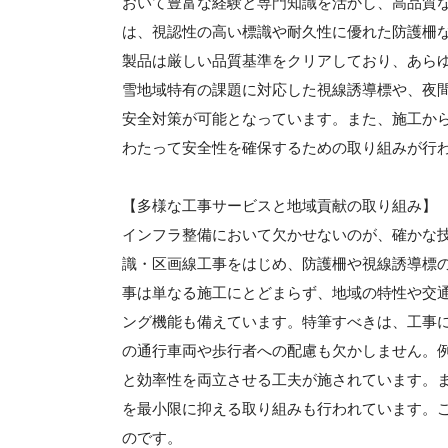
おいて豊富な経験と専門知識を活かし、高品質
は、視認性の高い標識や耐久性に優れた防護柵
製品は厳しい品質基準をクリアしており、あら
雪地域特有の課題に対応した視線誘導標や、夜
安全対策が可能となっています。また、施工か
わたって安全性を確保するための取り組みが行
【多様な工事サービスと地域貢献の取り組み】
インフラ整備において欠かせないのが、確かな
識・区画線工事をはじめ、防護柵や視線誘導標
事は単なる施工にとどまらず、地域の特性や交
ング機能も備えています。特筆すべきは、工事
の通行車両や歩行者への配慮も欠かしません。
と効率性を両立させる工夫が施されています。
を最小限に抑える取り組みも行われています。
のです。