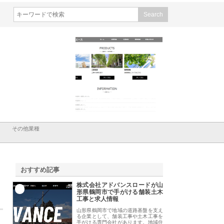
社ナツハラが建設と鋲螺
株式会社メタルエースの企業サ
株式会社ＣＳＡの事業
の暮らしを支える理由
イトが提供する充実した情報内
みを徹底解説
容とは
その他業種
おすすめ記事
株式会社アドバンスロードが山
1
形県鶴岡市で手がける舗装土木
工事と求人情報
山形県鶴岡市で地域の道路基盤を支え
る企業として、舗装工事や土木工事を
手がける専門会社があります。地域住