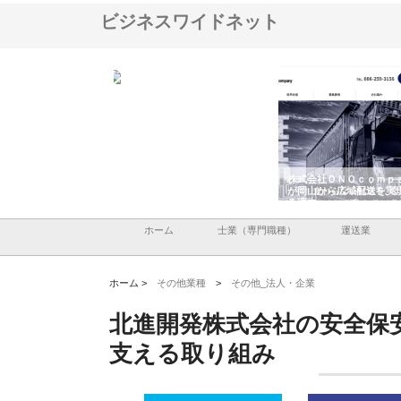
ビジネスワイドネット
クシンが大阪で選ば
株式会社翔栄が草津市で担う建
株式会社ＯＮＯｃｏｍｐａｎ
事の実績と強み
築基礎工事の現場力と信頼性
が岡山から広域配送を実現で
る理由
ホーム
士業（専門職種）
運送業
ホーム >
その他業種
>
その他_法人・企業
北進開発株式会社の安全保
支える取り組み