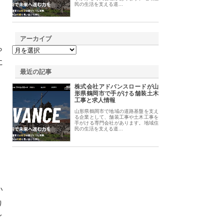
民の生活を支える道…
アーカイブ
ら
に
最近の記事
株式会社アドバンスロードが山
形県鶴岡市で手がける舗装土木
工事と求人情報
山形県鶴岡市で地域の道路基盤を支え
る企業として、舗装工事や土木工事を
手がける専門会社があります。地域住
民の生活を支える道…
い
り
イ