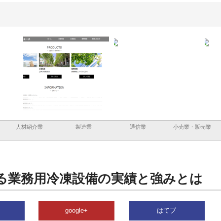
スの企業サ
株式会社ＣＳＡの事業内容と強
株式会社山形道路が手がける舗
した情報内
みを徹底解説
装工事と土木技術の全容
人材紹介業
製造業
通信業
小売業・販売業
る業務用冷凍設備の実績と強みとは
google+
はてブ