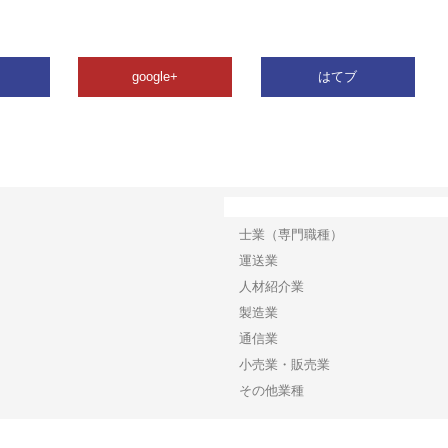
google+
はてブ
カテゴリー
士業（専門職種）
運送業
人材紹介業
製造業
通信業
小売業・販売業
その他業種
Copyright©2026【ビジネスワイドネット】 All Rights reserved.