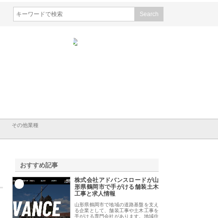
ホクシン設備株式会社が手がけ
株式会社東京シー・エム・シー
株式会社アクア
る給排水空調消火設備工事の実
のGISインフラ管理システム導
から陸上まで一
績と強み
入メリット
由
その他業種
おすすめ記事
株式会社アドバンスロードが山
1
形県鶴岡市で手がける舗装土木
工事と求人情報
山形県鶴岡市で地域の道路基盤を支え
る企業として、舗装工事や土木工事を
手がける専門会社があります。地域住