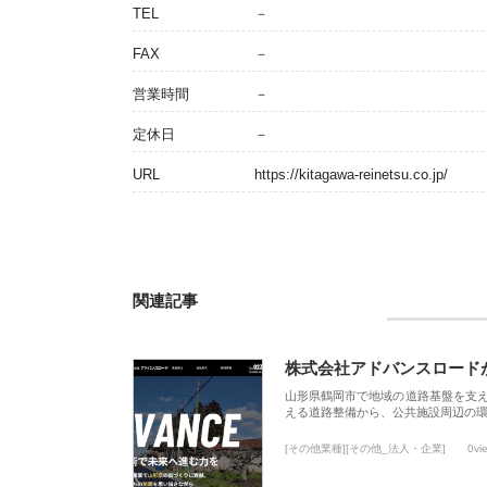
TEL
－
FAX
－
営業時間
－
定休日
－
URL
https://kitagawa-reinetsu.co.jp/
関連記事
株式会社アドバンスロード
山形県鶴岡市で地域の道路基盤を支
える道路整備から、公共施設周辺の
[その他業種][その他_法人・企業]
0vi