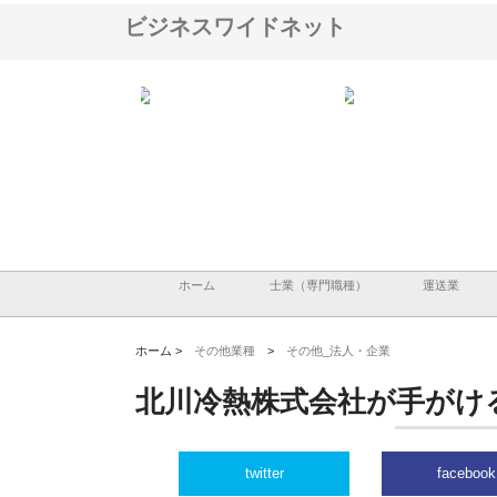
ビジネスワイドネット
株式会社が知多半島と三河
株式会社ナツハラが建設と鋲螺
株式会社メタルエー
古屋で叶える理想の外構空
で滋賀の暮らしを支える理由
イトが提供する充実
容とは
ホーム
士業（専門職種）
運送業
ホーム >
その他業種
>
その他_法人・企業
北川冷熱株式会社が手がけ
twitter
facebook