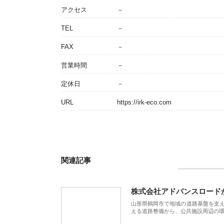
アクセス
－
TEL
－
FAX
－
営業時間
－
定休日
－
URL
https://irk-eco.com
関連記事
株式会社アドバンスロード
山形県鶴岡市で地域の道路基盤を支
える道路整備から、公共施設周辺の