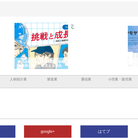
と三河
株式会社ナツハラが建設と鋲螺
株式会社メタルエースの企業サ
株式
外構空
で滋賀の暮らしを支える理由
イトが提供する充実した情報内
みを
容とは
人材紹介業
製造業
通信業
小売業・販売業
google+
はてブ