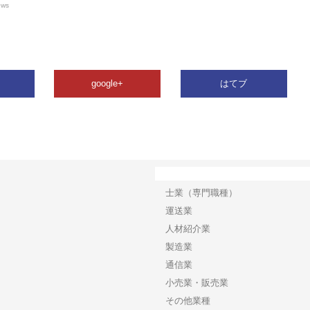
ews
google+
はてブ
カテゴリー
士業（専門職種）
運送業
人材紹介業
製造業
通信業
小売業・販売業
その他業種