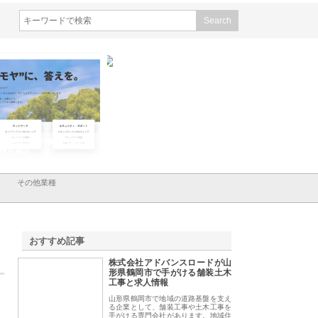
会社ＣＳＡの事業内容と強
株式会社山形道路が手がける舗
ホクシン設備株式会
徹底解説
装工事と土木技術の全容
る給排水空調消火設
績と強み
その他業種
おすすめ記事
株式会社アドバンスロードが山
1
形県鶴岡市で手がける舗装土木
工事と求人情報
山形県鶴岡市で地域の道路基盤を支え
る企業として、舗装工事や土木工事を
手がける専門会社があります。地域住