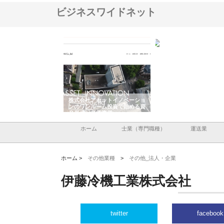
ビジネスワイドネット
ＯＮＯｃｏｍｐａｎｙ
株式会社アセットイノベーショ
庭楽株式会社が知多半島
ら広域配送を実現でき
ンのワンルーム投資で始める資
と名古屋で叶える理想の
産形成と老後準備
間
ホーム
士業（専門職種）
運送業
ホーム >
その他業種
>
その他_法人・企業
伊藤冷機工業株式会社
twitter
facebook