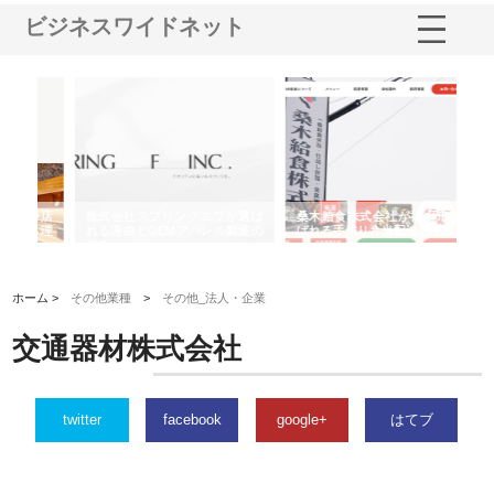
ビジネスワイドネット
や店
株式会社スプリングエフが選ば
桑木給食株式会社が福山市で選
株
る理
れる理由とOEMアパレル製造の
ばれる手作り弁当配達の理由
れ
強み
ホーム >
その他業種
>
その他_法人・企業
交通器材株式会社
twitter
facebook
google+
はてブ