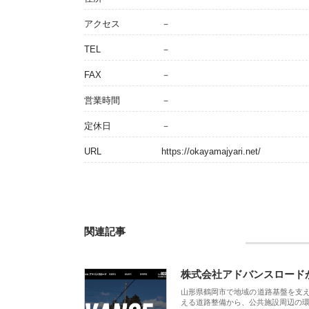
アクセス
－
TEL
－
FAX
－
営業時間
－
定休日
－
URL
https://okayamajyari.net/
関連記事
株式会社アドバンスロード
山形県鶴岡市で地域の道路基盤を支
える道路整備から、公共施設周辺の