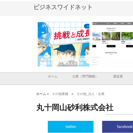
ビジネスワイドネット
会社が知多半島と三河
株式会社ナツハラが建設と鋲螺
株式会社メタルエースの
で叶える理想の外構空
で滋賀の暮らしを支える理由
イトが提供する充実した
容とは
ホーム
士業（専門職種）
運送業
ホーム >
その他業種
>
その他_法人・企業
丸十岡山砂利株式会社
twitter
facebook