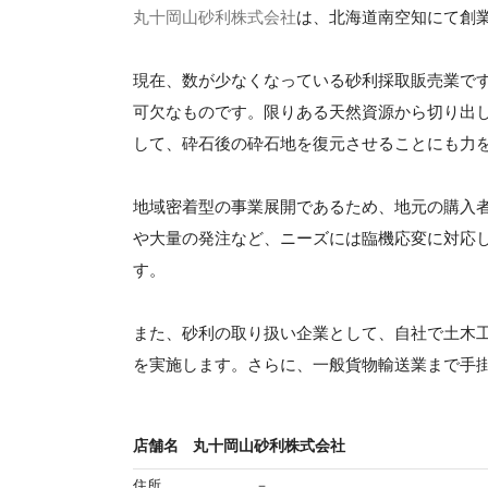
丸十岡山砂利株式会社
は、北海道南空知にて創業
現在、数が少なくなっている砂利採取販売業で
可欠なものです。限りある天然資源から切り出
して、砕石後の砕石地を復元させることにも力
地域密着型の事業展開であるため、地元の購入
や大量の発注など、ニーズには臨機応変に対応
す。
また、砂利の取り扱い企業として、自社で土木
を実施します。さらに、一般貨物輸送業まで手
店舗名
丸十岡山砂利株式会社
住所
－