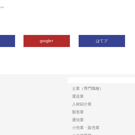
ews
google+
はてブ
カテゴリー
士業（専門職種）
運送業
人材紹介業
製造業
通信業
小売業・販売業