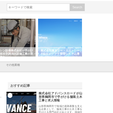
シン設備株式会社が手がけ
株式会社東京シー・エム・シー
株式会社アクアスペ
排水空調消火設備工事の実
のGISインフラ管理システム導
から陸上まで一貫施
強み
入メリット
由
その他業種
おすすめ記事
株式会社アドバンスロードが山
1
形県鶴岡市で手がける舗装土木
工事と求人情報
山形県鶴岡市で地域の道路基盤を支え
る企業として、舗装工事や土木工事を
手がける専門会社があります。地域住