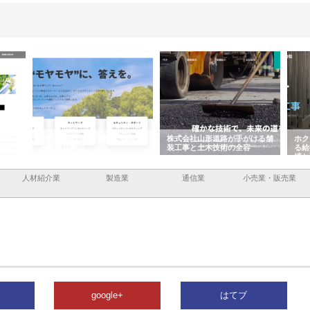
企業サ
株式会社ＣＳＡの事業内容と強
株式会社山形道路が手がける舗
ホク
情報内
みを徹底解説
装工事と土木技術の全容
る給
績と
人材紹介業
製造業
通信業
小売業・販売業
google+
はてブ