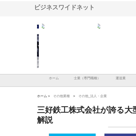
ビジネスワイドネット
ＯＮＯｃｏｍｐａｎｙ
株式会社アセットイノベーショ
庭楽株式会社が知多半島
ら広域配送を実現でき
ンのワンルーム投資で始める資
と名古屋で叶える理想の
産形成と老後準備
間
ホーム
士業（専門職種）
運送業
ホーム >
その他業種
>
その他_法人・企業
三好鉄工株式会社が誇る大
解説