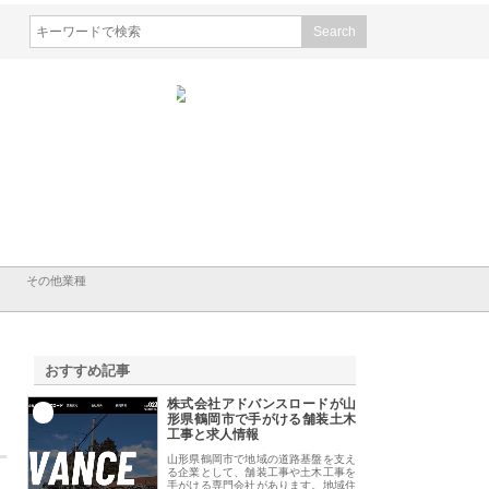
会社ＣＳＡの事業内容と強
株式会社山形道路が手がける舗
ホクシン設備株式会
徹底解説
装工事と土木技術の全容
る給排水空調消火設
績と強み
その他業種
おすすめ記事
株式会社アドバンスロードが山
1
形県鶴岡市で手がける舗装土木
工事と求人情報
山形県鶴岡市で地域の道路基盤を支え
る企業として、舗装工事や土木工事を
手がける専門会社があります。地域住