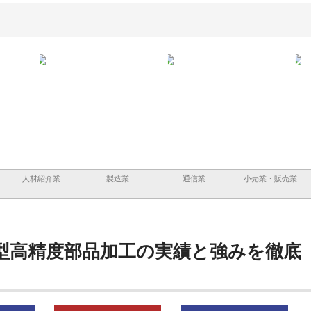
と三河
株式会社ナツハラが建設と鋲螺
株式会社メタルエースの企業サ
株式
外構空
で滋賀の暮らしを支える理由
イトが提供する充実した情報内
みを
容とは
人材紹介業
製造業
通信業
小売業・販売業
型高精度部品加工の実績と強みを徹底