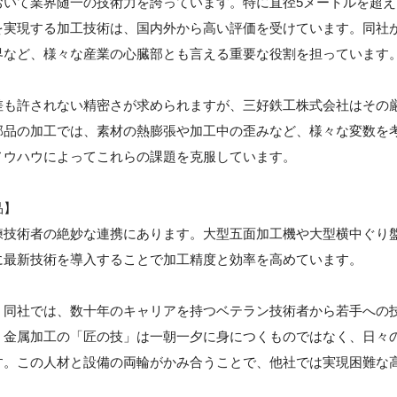
おいて業界随一の技術力を誇っています。特に直径5メートルを超え
を実現する加工技術は、国内外から高い評価を受けています。同社
界など、様々な産業の心臓部とも言える重要な役割を担っています
差も許されない精密さが求められますが、三好鉄工株式会社はその
部品の加工では、素材の熱膨張や加工中の歪みなど、様々な変数を
ノウハウによってこれらの課題を克服しています。
品】
練技術者の絶妙な連携にあります。大型五面加工機や大型横中ぐり
に最新技術を導入することで加工精度と効率を高めています。
。同社では、数十年のキャリアを持つベテラン技術者から若手への
。金属加工の「匠の技」は一朝一夕に身につくものではなく、日々
す。この人材と設備の両輪がかみ合うことで、他社では実現困難な