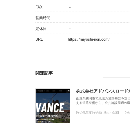
FAX
－
営業時間
－
定休日
－
URL
https://miyoshi-iron.com/
関連記事
株式会社アドバンスロード
山形県鶴岡市で地域の道路基盤を支
える道路整備から、公共施設周辺の
[その他業種][その他_法人・企業]
0vi