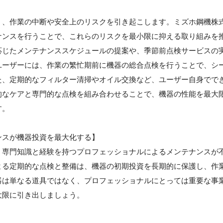
】
く、作業の中断や安全上のリスクを引き起こします。ミズホ鋼機株
ナンスを行うことで、これらのリスクを最小限に抑える取り組みを
応じたメンテナンススケジュールの提案や、季節前点検サービスの
ユーザーには、作業の繁忙期前に機器の総合点検を行うことで、シ
た、定期的なフィルター清掃やオイル交換など、ユーザー自身でで
的なケアと専門的な点検を組み合わせることで、機器の性能を最大
す。
ンスが機器投資を最大化する】
、専門知識と経験を持つプロフェッショナルによるメンテナンスが
よる定期的な点検と整備は、機器の初期投資を長期的に保護し、作
器は単なる道具ではなく、プロフェッショナルにとっては重要な事
大限に引き出しましょう。