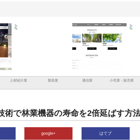
と三河
株式会社ナツハラが建設と鋲螺
株式会社メタルエースの企業サ
株式
外構空
で滋賀の暮らしを支える理由
イトが提供する充実した情報内
みを
容とは
人材紹介業
製造業
通信業
小売業・販売業
技術で林業機器の寿命を2倍延ばす方
google+
はてブ