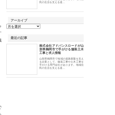
民の生活を支える道…
アーカイブ
も
す
最近の記事
識
株式会社アドバンスロードが山
形県鶴岡市で手がける舗装土木
工事と求人情報
山形県鶴岡市で地域の道路基盤を支え
る企業として、舗装工事や土木工事を
手がける専門会社があります。地域住
民の生活を支える道…
で
チ