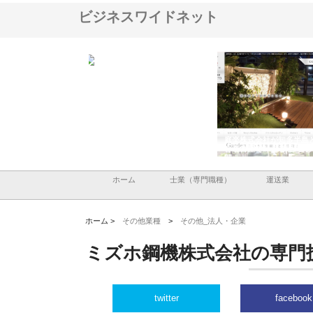
ビジネスワイドネット
ＯＮＯｃｏｍｐａｎｙ
株式会社アセットイノベーショ
庭楽株式会社が知多半島
ら広域配送を実現でき
ンのワンルーム投資で始める資
と名古屋で叶える理想の
産形成と老後準備
間
ホーム
士業（専門職種）
運送業
ホーム >
その他業種
>
その他_法人・企業
ミズホ鋼機株式会社の専門
twitter
facebook