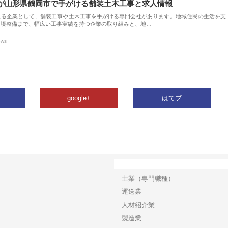
が山形県鶴岡市で手がける舗装土木工事と求人情報
える企業として、舗装工事や土木工事を手がける専門会社があります。地域住民の生活を支
環境整備まで、幅広い工事実績を持つ企業の取り組みと、地…
ews
google+
はてブ
カテゴリー
士業（専門職種）
運送業
人材紹介業
製造業