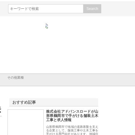
会社ＣＳＡの事業内容と強
株式会社山形道路が手がける舗
ホクシン設備株式会
徹底解説
装工事と土木技術の全容
る給排水空調消火設
績と強み
その他業種
おすすめ記事
法
株式会社アドバンスロードが山
1
形県鶴岡市で手がける舗装土木
工事と求人情報
山形県鶴岡市で地域の道路基盤を支え
る企業として、舗装工事や土木工事を
手がける専門会社があります。地域住