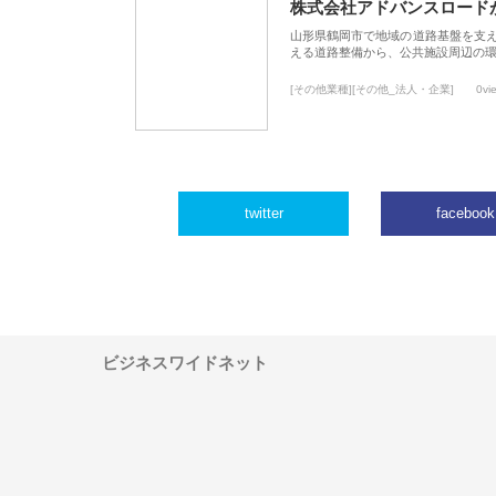
株式会社アドバンスロード
山形県鶴岡市で地域の道路基盤を支
える道路整備から、公共施設周辺の
[その他業種][その他_法人・企業]
0vi
twitter
facebook
ビジネスワイドネット