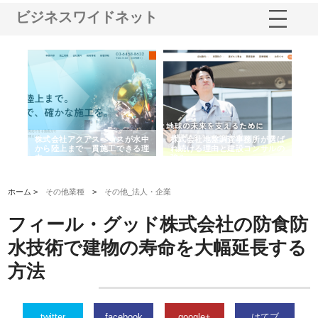
ビジネスワイドネット
シー
株式会社アクアスペースが水中
株式会社地盤調査事務所が選ば
株
ム導
から陸上まで一貫施工できる理
れ続ける理由と建設コンサルの
ス
由
強み
ホーム >
その他業種
>
その他_法人・企業
フィール・グッド株式会社の防食防
水技術で建物の寿命を大幅延長する
方法
twitter
facebook
google+
はてブ