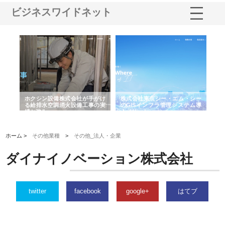
ビジネスワイドネット
る舗
ホクシン設備株式会社が手がけ
株式会社東京シー・エム・シー
株
る給排水空調消火設備工事の実
のGISインフラ管理システム導
か
績と強み
入メリット
由
ホーム >
その他業種
>
その他_法人・企業
ダイナイノベーション株式会社
twitter
facebook
google+
はてブ