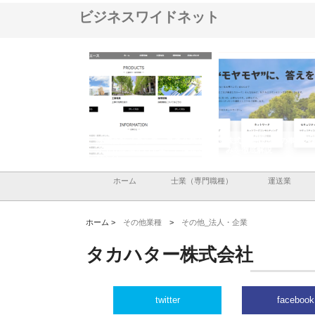
ビジネスワイドネット
ナツハラが建設と鋲螺
株式会社メタルエースの企業サ
株式会社ＣＳＡの事業内
暮らしを支える理由
イトが提供する充実した情報内
みを徹底解説
容とは
ホーム
士業（専門職種）
運送業
ホーム >
その他業種
>
その他_法人・企業
タカハター株式会社
twitter
facebook