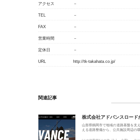
アクセス
－
TEL
－
FAX
－
営業時間
－
定休日
－
URL
http://tk-takahata.co.jp/
関連記事
株式会社アドバンスロード
山形県鶴岡市で地域の道路基盤を支
える道路整備から、公共施設周辺の