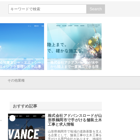
会社東京シー・エム・シー
株式会社アクアスペースが水中
株式会社地盤調査事
ISインフラ管理システム導
から陸上まで一貫施工できる理
れ続ける理由と建設
リット
由
強み
その他業種
おすすめ記事
株式会社アドバンスロードが山
1
形県鶴岡市で手がける舗装土木
工事と求人情報
山形県鶴岡市で地域の道路基盤を支え
る企業として、舗装工事や土木工事を
手がける専門会社があります。地域住