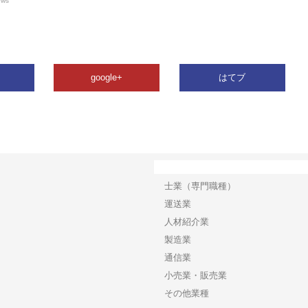
ews
google+
はてブ
カテゴリー
士業（専門職種）
運送業
人材紹介業
製造業
通信業
小売業・販売業
その他業種