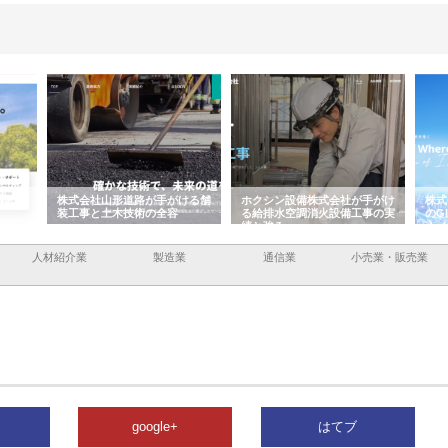
容と強
株式会社山形道路が手がける舗
ホクシン設備株式会社が手がけ
株式
装工事と土木技術の全容
る給排水空調消火設備工事の実
のG
績と強み
入メ
人材紹介業
製造業
通信業
小売業・販売業
google+
はてブ