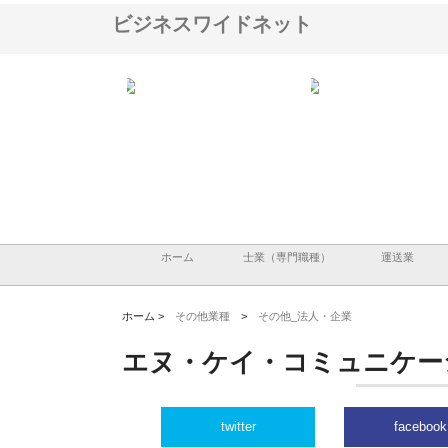
ビジネスワイドネット
会社が知多半島と三河
株式会社ナツハラが建設と鋲螺
株式会社メタルエースの
で叶える理想の外構空
で滋賀の暮らしを支える理由
イトが提供する充実した
容とは
ホーム
士業（専門職種）
運送業
ホーム >
その他業種
>
その他_法人・企業
エヌ・ケイ・コミュニケー
twitter
facebook