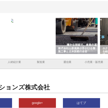
企業サ
株式会社ＣＳＡの事業内容と強
株式会社山形道路が手がける舗
ホク
情報内
みを徹底解説
装工事と土木技術の全容
る給
績と
人材紹介業
製造業
通信業
小売業・販売業
ションズ株式会社
google+
はてブ