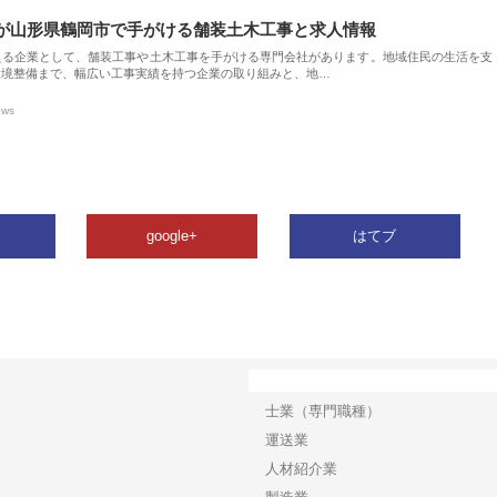
が山形県鶴岡市で手がける舗装土木工事と求人情報
える企業として、舗装工事や土木工事を手がける専門会社があります。地域住民の生活を支
環境整備まで、幅広い工事実績を持つ企業の取り組みと、地…
ews
google+
はてブ
カテゴリー
士業（専門職種）
運送業
人材紹介業