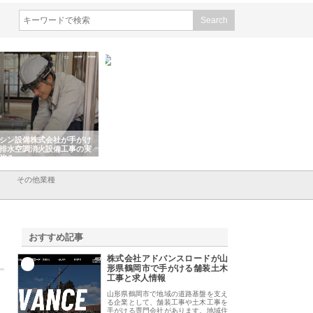
シン設備株式会社が手がけ
株式会社東京シー・エム・シー
株式会社アクアスペ
排水空調消火設備工事の実
のGISインフラ管理システム導
から陸上まで一貫施
強み
入メリット
由
その他業種
おすすめ記事
株式会社アドバンスロードが山
1
形県鶴岡市で手がける舗装土木
工事と求人情報
山形県鶴岡市で地域の道路基盤を支え
る企業として、舗装工事や土木工事を
手がける専門会社があります。地域住