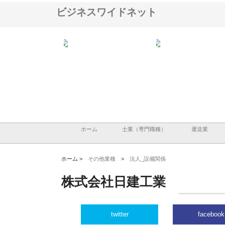
ビジネスワイドネット
ＯＮＯｃｏｍｐａｎｙ
株式会社アセットイノベーショ
庭楽株式会社が知多半島
ら広域配送を実現でき
ンのワンルーム投資で始める資
と名古屋で叶える理想の
産形成と老後準備
間
ホーム
士業（専門職種）
運送業
ホーム >
その他業種
>
法人_設備関係
株式会社日建工業
twitter
facebook