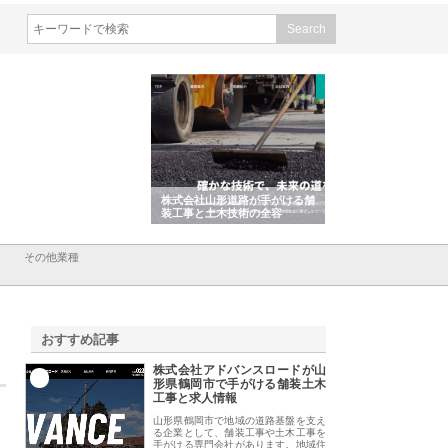
会社ＣＳＡの事業内容と強
株式会社山形道路が手がける舗
ホクシン設備株式会
徹底解説
装工事と土木技術の全容
る給排水空調消火設
績と強み
その他業種
おすすめ記事
株式会社アドバンスロードが山
1
形県鶴岡市で手がける舗装土木
工事と求人情報
山形県鶴岡市で地域の道路基盤を支え
る企業として、舗装工事や土木工事を
手がける専門会社があります。地域住