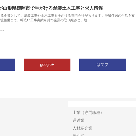
が山形県鶴岡市で手がける舗装土木工事と求人情報
える企業として、舗装工事や土木工事を手がける専門会社があります。地域住民の生活を支
環境整備まで、幅広い工事実績を持つ企業の取り組みと、地…
ews
google+
はてブ
カテゴリー
士業（専門職種）
運送業
人材紹介業