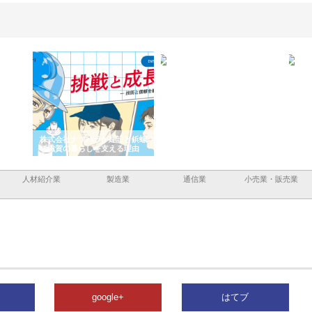
と三河
株式会社ナツハラが建設と鋲螺
株式会社メタルエースの企業サ
株式
外構空
で滋賀の暮らしを支える理由
イトが提供する充実した情報内
みを
容とは
人材紹介業
製造業
通信業
小売業・販売業
google+
はてブ