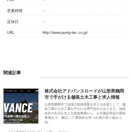
営業時間
－
定休日
－
URL
http://www.pump-tec.co.jp/
関連記事
株式会社アドバンスロードが山形県鶴岡
市で手がける舗装土木工事と求人情報
山形県鶴岡市で地域の道路基盤を支える企業として、舗
装工事や土木工事を手がける専門会社があります。地域
住民の生活を支える道路整備から、公共施設周辺の環境
整備まで、幅広い工事実績を持つ企業の取り組みと、
地…
[その他業種][その他_法人・企業]
0views