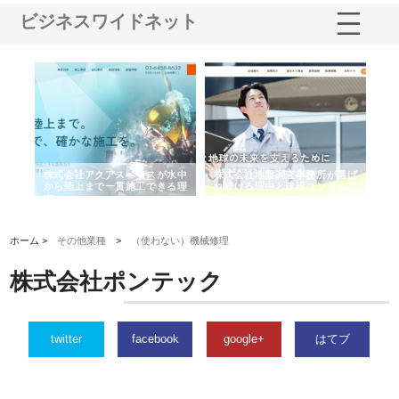
ビジネスワイドネット
シー
株式会社アクアスペースが水中
株式会社地盤調査事務所が選ば
株
ム導
から陸上まで一貫施工できる理
れ続ける理由と建設コンサルの
ス
由
強み
ホーム >
その他業種
>
（使わない）機械修理
株式会社ポンテック
twitter
facebook
google+
はてブ