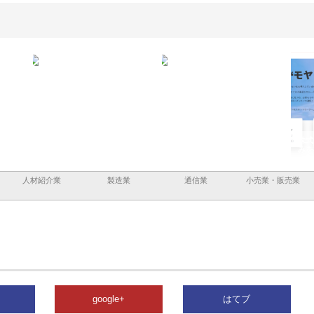
と三河
株式会社ナツハラが建設と鋲螺
株式会社メタルエースの企業サ
株式
外構空
で滋賀の暮らしを支える理由
イトが提供する充実した情報内
みを
容とは
人材紹介業
製造業
通信業
小売業・販売業
google+
はてブ