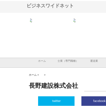
ビジネスワイドネット
ＯＮＯｃｏｍｐａｎｙ
株式会社アセットイノベーショ
庭楽株式会社が知多半島
ら広域配送を実現でき
ンのワンルーム投資で始める資
と名古屋で叶える理想の
産形成と老後準備
間
ホーム
士業（専門職種）
運送業
ホーム >
>
長野建設株式会社
twitter
facebook