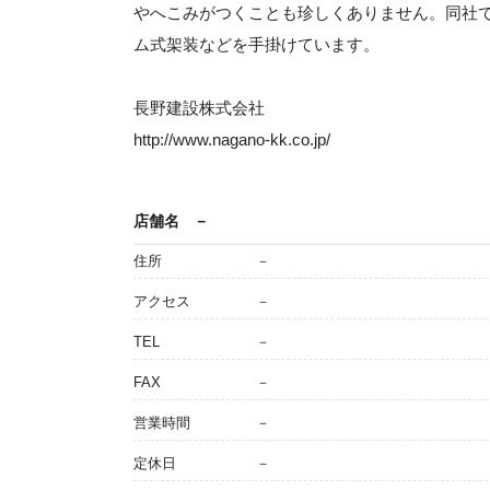
やへこみがつくことも珍しくありません。同社
ム式架装などを手掛けています。
長野建設株式会社
http://www.nagano-kk.co.jp/
店舗名
－
住所
－
アクセス
－
TEL
－
FAX
－
営業時間
－
定休日
－