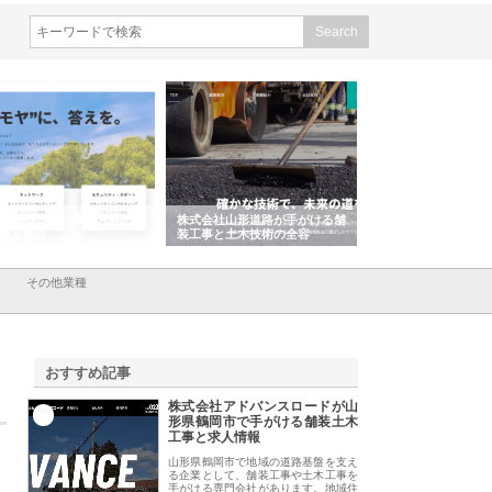
会社ＣＳＡの事業内容と強
株式会社山形道路が手がける舗
ホクシン設備株式会
徹底解説
装工事と土木技術の全容
る給排水空調消火設
績と強み
その他業種
おすすめ記事
株式会社アドバンスロードが山
1
形県鶴岡市で手がける舗装土木
工事と求人情報
山形県鶴岡市で地域の道路基盤を支え
る企業として、舗装工事や土木工事を
手がける専門会社があります。地域住