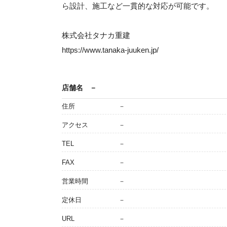
ら設計、施工など一貫的な対応が可能です。
株式会社タナカ重建
https://www.tanaka-juuken.jp/
店舗名
－
住所
－
アクセス
－
TEL
－
FAX
－
営業時間
－
定休日
－
URL
－