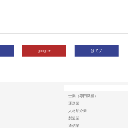
google+
はてブ
カテゴリー
士業（専門職種）
運送業
人材紹介業
製造業
通信業