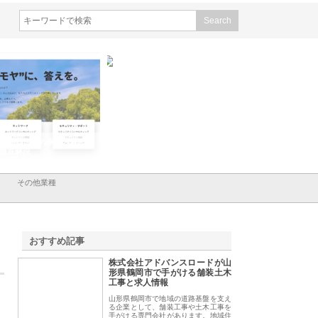
会社ＣＳＡの事業内容と強
株式会社山形道路が手がける舗
ホクシン設備株式会
徹底解説
装工事と土木技術の全容
る給排水空調消火設
績と強み
その他業種
おすすめ記事
株式会社アドバンスロードが山
1
形県鶴岡市で手がける舗装土木
工事と求人情報
山形県鶴岡市で地域の道路基盤を支え
る企業として、舗装工事や土木工事を
手がける専門会社があります。地域住