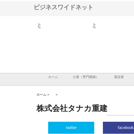
ビジネスワイドネット
ＯＮＯｃｏｍｐａｎｙ
株式会社アセットイノベーショ
庭楽株式会社が知多半島
ら広域配送を実現でき
ンのワンルーム投資で始める資
と名古屋で叶える理想の
産形成と老後準備
間
ホーム
士業（専門職種）
運送業
ホーム >
>
株式会社タナカ重建
twitter
facebook