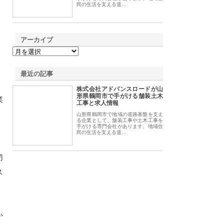
民の生活を支える道…
アーカイブ
最近の記事
株式会社アドバンスロードが山
形県鶴岡市で手がける舗装土木
業
工事と求人情報
山形県鶴岡市で地域の道路基盤を支え
る企業として、舗装工事や土木工事を
手がける専門会社があります。地域住
民の生活を支える道…
切
ス
か