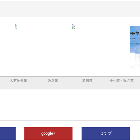
と三河
株式会社ナツハラが建設と鋲螺
株式会社メタルエースの企業サ
株式
外構空
で滋賀の暮らしを支える理由
イトが提供する充実した情報内
みを
容とは
人材紹介業
製造業
通信業
小売業・販売業
google+
はてブ