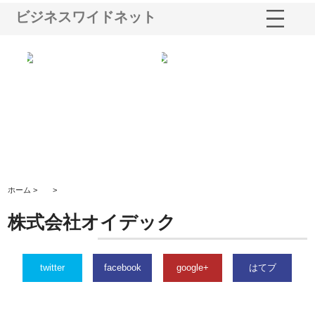
ビジネスワイドネット
う建
株式会社ＯＮＯｃｏｍｐａｎｙ
株式会社アセットイノベーショ
庭
性
が岡山から広域配送を実現でき
ンのワンルーム投資で始める資
と
る理由
産形成と老後準備
間
ホーム >
>
株式会社オイデック
twitter
facebook
google+
はてブ