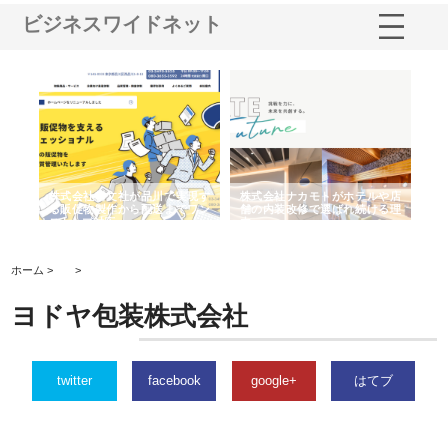
ビジネスワイドネット
ノー
株式会社耕文社が品川で実現す
株式会社ナカモトがホテルや店
株
の専
る販促物製作から配送までワン
舗の内装改修で選ばれ続ける理
れ
ストップ対応
由
強
ホーム >
>
ヨドヤ包装株式会社
twitter
facebook
google+
はてブ