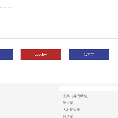
google+
はてブ
カテゴリー
士業（専門職種）
運送業
人材紹介業
製造業