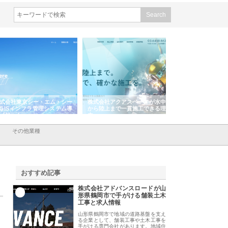
会社東京シー・エム・シー
株式会社アクアスペースが水中
株式会社地盤調査事
ISインフラ管理システム導
から陸上まで一貫施工できる理
れ続ける理由と建設
リット
由
強み
その他業種
おすすめ記事
株式会社アドバンスロードが山
1
形県鶴岡市で手がける舗装土木
工事と求人情報
山形県鶴岡市で地域の道路基盤を支え
る企業として、舗装工事や土木工事を
手がける専門会社があります。地域住