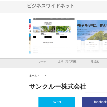
ビジネスワイドネット
ナツハラが建設と鋲螺
株式会社メタルエースの企業サ
株式会社ＣＳＡの事業内
暮らしを支える理由
イトが提供する充実した情報内
みを徹底解説
容とは
ホーム
士業（専門職種）
運送業
ホーム >
>
サンクルー株式会社
twitter
facebook