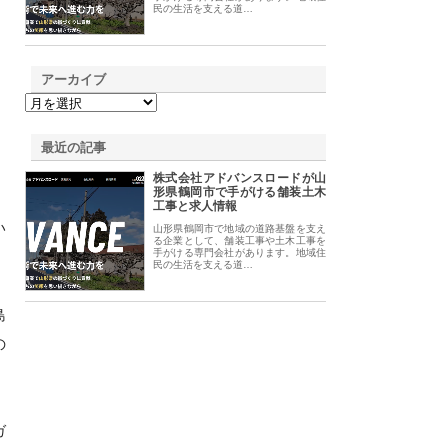
民の生活を支える道…
アーカイブ
最近の記事
株式会社アドバンスロードが山
形県鶴岡市で手がける舗装土木
工事と求人情報
い
山形県鶴岡市で地域の道路基盤を支え
る企業として、舗装工事や土木工事を
手がける専門会社があります。地域住
民の生活を支える道…
島
の
ガ