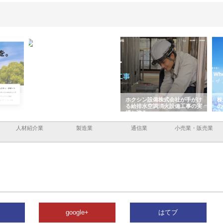
容と強
株式会社山形道路が手がける舗
ホクシン設備株式会社が手がけ
株式
装工事と土木技術の全容
る給排水空調消火設備工事の実
のG
績と強み
入メ
人材紹介業
製造業
通信業
小売業・販売業
google+
はてブ