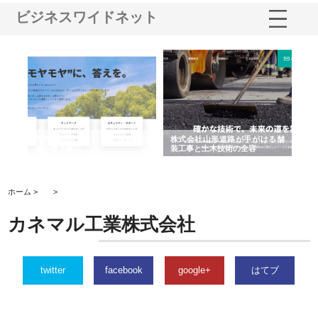
ビジネスワイドネット
業サ
株式会社ＣＳＡの事業内容と強
株式会社山形道路が手がける舗
ホ
報内
みを徹底解説
装工事と土木技術の全容
る
績
ホーム >
>
カネマル工業株式会社
twitter
facebook
google+
はてブ